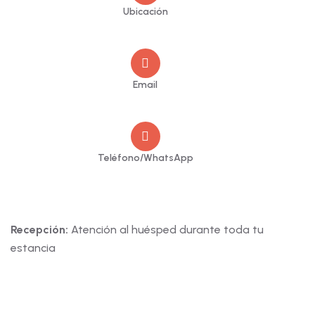
Ubicación
Av. Tomás Tuyrutupac 4A San Sebastian
Email
info@mesoncusco.com
Teléfono/WhatsApp
+(51) 932 311 130
Información
Recepción:
Atención al huésped durante toda tu
estancia