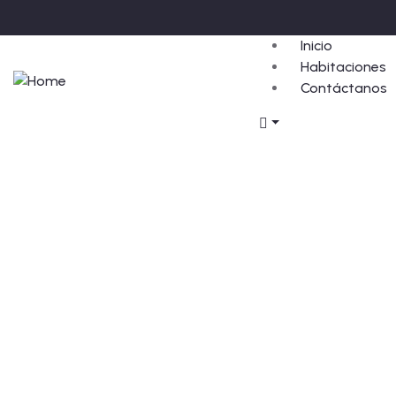
Inicio
Habitaciones
Contáctanos
Matrimonial +
Netflix
La combinación perfecta entre descanso
y entretenimiento.