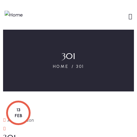
301
HOME
301
13
FEB
Adminmeson