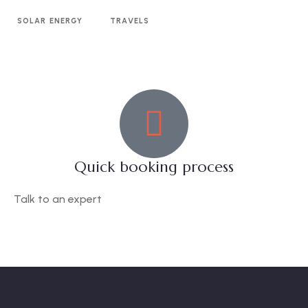
Travel to
SOLAR ENERGY
TRAVELS
United Kingdom
Quick booking process
Talk to an expert
+ 1- (246) 333-0089